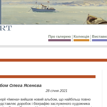
Про галерею
Колекція
Виставк
ьбом Олега Ясенєва
28 січня 2021
серії «Імена» вийшов новий альбом, що найбільш повно
едставляє доробок і біографію заслуженого художника