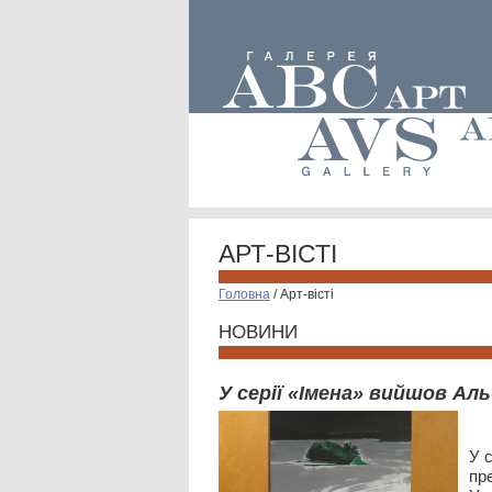
АРТ-ВІСТІ
Головна
/
Арт-вісті
НОВИНИ
У серії «Імена» вийшов Ал
У 
пр