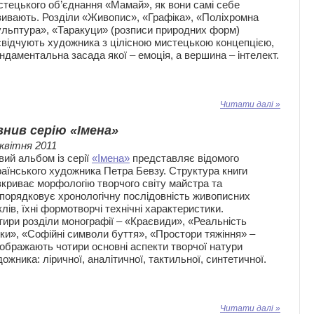
стецького об’єднання «Мамай», як вони самі себе
зивають. Розділи «Живопис», «Графіка», «Поліхромна
ульптура», «Таракуци» (розписи природних форм)
свідчують художника з цілісною мистецькою концепцією,
ндаментальна засада якої – емоція, а вершина – інтелект.
Читати далі »
нив серію «Імена»
 квітня 2011
вий альбом із серії
«Імена»
представляє відомого
раїнського художника Петра Бевзу. Структура книги
зкриває морфологію творчого світу майстра та
дпорядковує хронологічну послідовність живописних
лів, їхні формотворчі технічні характеристики.
тири розділи монографії – «Краєвиди», «Реальність
нки», «Софійні символи буття», «Простори тяжіння» –
дображають чотири основні аспекти творчої натури
ожника: ліричної, аналітичної, тактильної, синтетичної.
Читати далі »