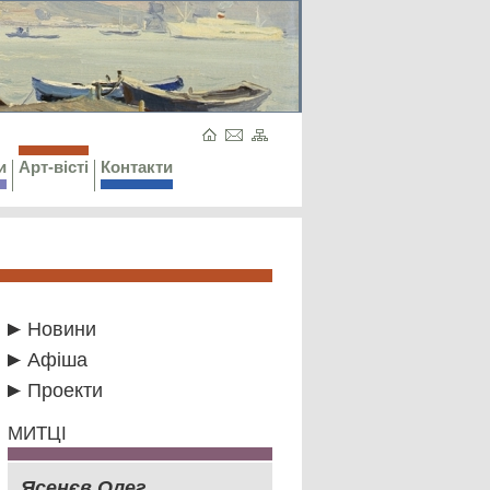
и
Арт-вісті
Контакти
Новини
Афіша
Проекти
МИТЦІ
Ясенєв Олег