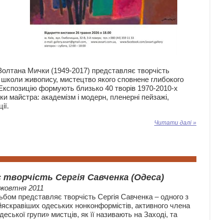
Золтана Мички (1949-2017) представляє творчість
 школи живопису, мистецтво якого сповнене глибокого
. Експозицію формують близько 40 творів 1970-2010-х
ки майстра: академізм і модерн, пленерні пейзажі,
ії.
Читати далі »
 творчість Сергія Савченка (Одеса)
 жовтня 2011
ьбом представляє творчість Сергія Савченка – одного з
йяскравіших одеських нонконформістів, активного члена
еської групи» мистців, як її називають на Заході, та