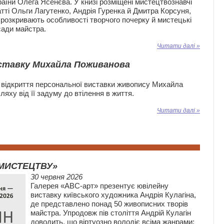
раїни Олега Ясенєва. У книзі розміщені мистецтвознавчі
атті Ольги Лагутенко, Андрія Гуренка й Дмитра Корсуня,
і розкривають особливості творчого почерку й мистецькі
сади майстра.
Читати далі »
иставку Михайла Поживанова
 відкриття персональної виставки живопису Михайла
ху від її задуму до втілення в життя.
Читати далі »
 МИСТЕЦТВУ»
30 червня 2026
Галерея «АВС-арт» презентує ювілейну
виставку київського художника Андрія Кулагіна,
де представлено понад 50 живописних творів
майстра. Упродовж пів століття Андрій Кулагін
доводить, що віртуозно володіє всіма жанрами: