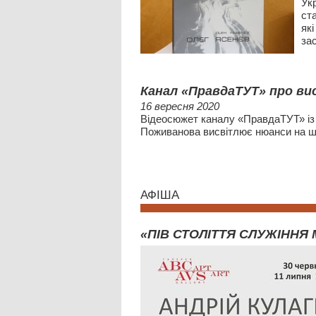
Ук
ст
як
за
Канал «ПравдаТУТ» про в
16 вересня 2020
Відеосюжет каналу «ПравдаТУТ» із
Поживанова висвітлює нюанси на шля
АФІША
«ПІВ СТОЛІТТЯ СЛУЖІННЯ