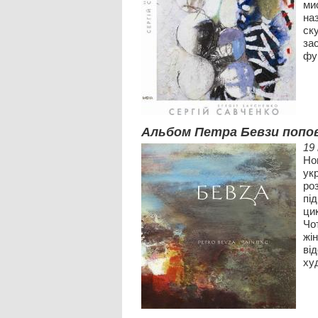
ми
на
ск
за
фу
Альбом Петра Бевзи попов
19
Но
ук
ро
пі
цик
Чо
жі
ві
худ