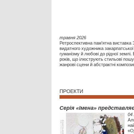
травня 2026
Ретроспективна пам’ятна виставка 
видатного художника закарпатської
гуманізму й любові до рідної землі
років, що ілюструють стильові пошу
жанрові сцени й абстрактні композиц
ПРОЕКТИ
Cерія «Імена» представляє
04
Ал
на
«Од