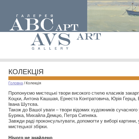
КОЛЕКЦІЯ
Головна
/
Колекція
Пропонуємо мистецькі твори високого стилю класиків закар
Коцки, Антона Кашшая, Ернеста Контратовича, Юрія Герца,
Івана Шутєва.
Також до Вашої уваги – твори відомих художників сучасного
Буряка, Михайла Демцю, Петра Сипняка.
Завжди раді проконсультувати, допомогти у виборі картини, 
мистецької збірки.
Нiчого не знайдено