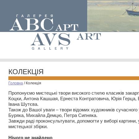
КОЛЕКЦІЯ
Головна
/
Колекція
Пропонуємо мистецькі твори високого стилю класиків закар
Коцки, Антона Кашшая, Ернеста Контратовича, Юрія Герца,
Івана Шутєва.
Також до Вашої уваги – твори відомих художників сучасного
Буряка, Михайла Демцю, Петра Сипняка.
Завжди раді проконсультувати, допомогти у виборі картини, 
мистецької збірки.
Нiчого не знайдено