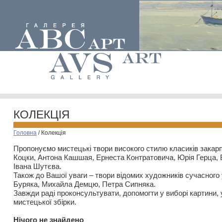
КОЛЕКЦІЯ
Головна
/
Колекція
Пропонуємо мистецькі твори високого стилю класиків закар
Коцки, Антона Кашшая, Ернеста Контратовича, Юрія Герца,
Івана Шутєва.
Також до Вашої уваги – твори відомих художників сучасного
Буряка, Михайла Демцю, Петра Сипняка.
Завжди раді проконсультувати, допомогти у виборі картини, 
мистецької збірки.
Нiчого не знайдено