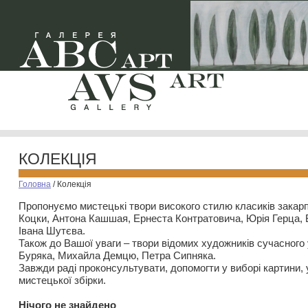
КОЛЕКЦІЯ
Головна
/
Колекція
Пропонуємо мистецькі твори високого стилю класиків закар
Коцки, Антона Кашшая, Ернеста Контратовича, Юрія Герца,
Івана Шутєва.
Також до Вашої уваги – твори відомих художників сучасного
Буряка, Михайла Демцю, Петра Сипняка.
Завжди раді проконсультувати, допомогти у виборі картини, 
мистецької збірки.
Нiчого не знайдено