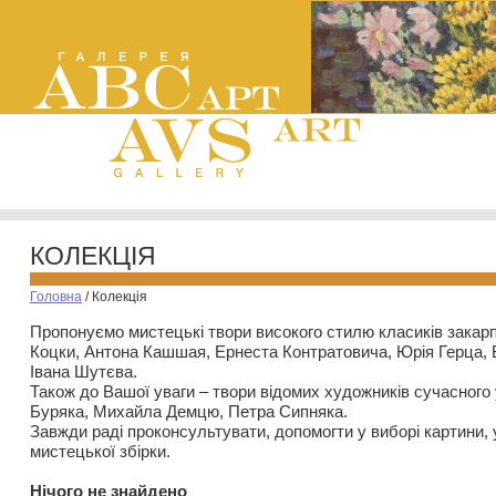
КОЛЕКЦІЯ
Головна
/
Колекція
Пропонуємо мистецькі твори високого стилю класиків закар
Коцки, Антона Кашшая, Ернеста Контратовича, Юрія Герца,
Івана Шутєва.
Також до Вашої уваги – твори відомих художників сучасного
Буряка, Михайла Демцю, Петра Сипняка.
Завжди раді проконсультувати, допомогти у виборі картини, 
мистецької збірки.
Нiчого не знайдено