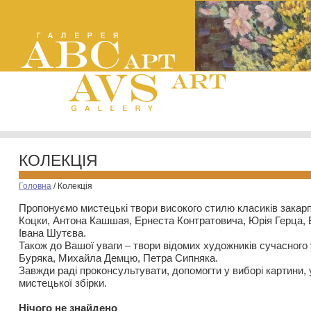
КОЛЕКЦІЯ
Головна
/
Колекція
Пропонуємо мистецькі твори високого стилю класиків закар
Коцки, Антона Кашшая, Ернеста Контратовича, Юрія Герца,
Івана Шутєва.
Також до Вашої уваги – твори відомих художників сучасного
Буряка, Михайла Демцю, Петра Сипняка.
Завжди раді проконсультувати, допомогти у виборі картини, 
мистецької збірки.
Нiчого не знайдено