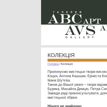
КОЛЕКЦІЯ
Головна
/
Колекція
Пропонуємо мистецькі твори високо
Коцки, Антона Кашшая, Ернеста Кон
Івана Шутєва.
Також до Вашої уваги – твори відом
Буряка, Михайла Демцю, Петра Сип
Завжди раді проконсультувати, допо
мистецької збірки.
Нiчого не знайдено