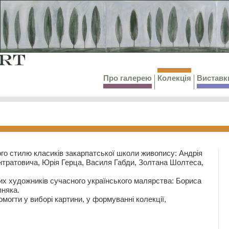
Про галерею
Колекція
Виставк
го стилю класиків закарпатської школи живопису: Андрія
тратовича, Юрія Герца, Василя Габди, Золтана Шолтеса,
их художників сучасного українського малярства: Бориса
няка.
могти у виборі картини, у формуванні колекції,