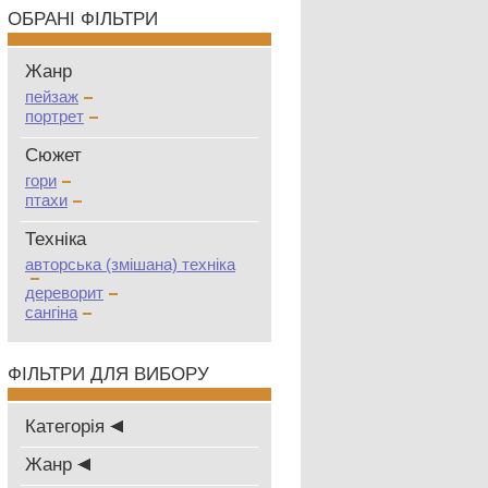
ОБРАНІ ФІЛЬТРИ
Жанр
пейзаж
портрет
Сюжет
гори
птахи
Техніка
авторська (змішана) техніка
дереворит
сангіна
ФІЛЬТРИ ДЛЯ ВИБОРУ
Категорія
Жанр