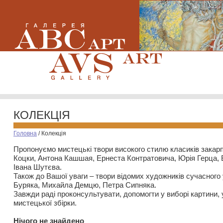
КОЛЕКЦІЯ
Головна
/
Колекція
Пропонуємо мистецькі твори високого стилю класиків закар
Коцки, Антона Кашшая, Ернеста Контратовича, Юрія Герца,
Івана Шутєва.
Також до Вашої уваги – твори відомих художників сучасного
Буряка, Михайла Демцю, Петра Сипняка.
Завжди раді проконсультувати, допомогти у виборі картини, 
мистецької збірки.
Нiчого не знайдено