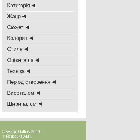
Категорія
Жанр
Сюжет
Колорит
Стиль
Oрієнтація
Техніка
Період створення
Висота, см
Ширина, см
© AVSart Gallery 2010.
© Розробка
AMT
,