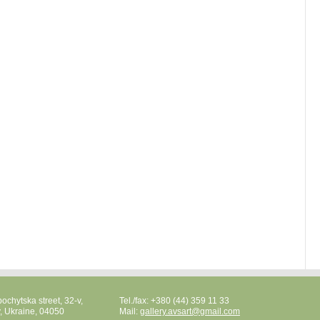
ochytska street, 32-v,
Tel./fax: +380 (44) 359 11 33
v, Ukraine, 04050
Mail:
gallery.avsart@gmail.com