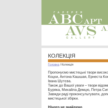
КОЛЕКЦІЯ
Головна
/
Колекція
Пропонуємо мистецькі твори високо
Коцки, Антона Кашшая, Ернеста Кон
Івана Шутєва.
Також до Вашої уваги – твори відом
Буряка, Михайла Демцю, Петра Сип
Завжди раді проконсультувати, допо
мистецької збірки.
Нiчого не знайдено