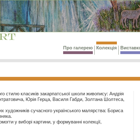
Про галерею
Колекція
Виставк
го стилю класиків закарпатської школи живопису: Андрія
тратовича, Юрія Герца, Василя Габди, Золтана Шолтеса,
их художників сучасного українського малярства: Бориса
няка.
могти у виборі картини, у формуванні колекції,