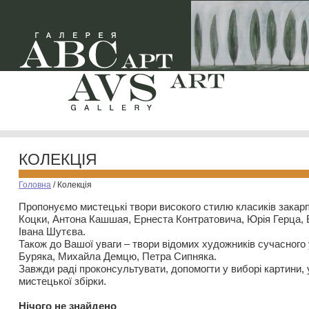
КОЛЕКЦІЯ
Головна
/
Колекція
Пропонуємо мистецькі твори високого стилю класиків закар
Коцки, Антона Кашшая, Ернеста Контратовича, Юрія Герца,
Івана Шутєва.
Також до Вашої уваги – твори відомих художників сучасного
Буряка, Михайла Демцю, Петра Сипняка.
Завжди раді проконсультувати, допомогти у виборі картини, 
мистецької збірки.
Нiчого не знайдено