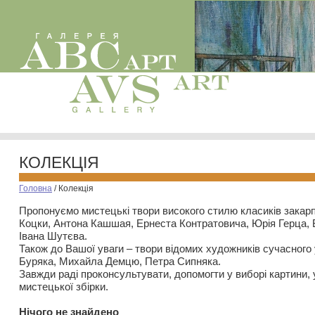
КОЛЕКЦІЯ
Головна
/
Колекція
Пропонуємо мистецькі твори високого стилю класиків закар
Коцки, Антона Кашшая, Ернеста Контратовича, Юрія Герца,
Івана Шутєва.
Також до Вашої уваги – твори відомих художників сучасного
Буряка, Михайла Демцю, Петра Сипняка.
Завжди раді проконсультувати, допомогти у виборі картини, 
мистецької збірки.
Нiчого не знайдено