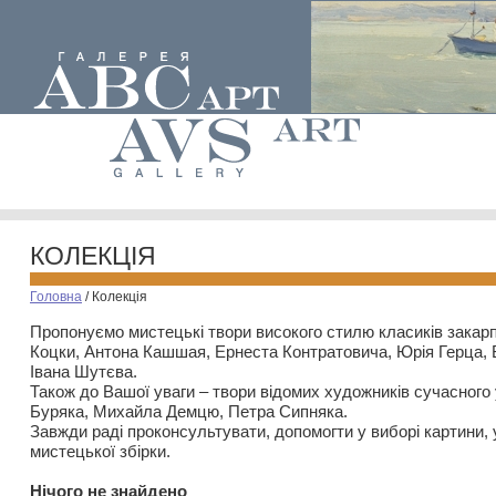
КОЛЕКЦІЯ
Головна
/
Колекція
Пропонуємо мистецькі твори високого стилю класиків закар
Коцки, Антона Кашшая, Ернеста Контратовича, Юрія Герца,
Івана Шутєва.
Також до Вашої уваги – твори відомих художників сучасного
Буряка, Михайла Демцю, Петра Сипняка.
Завжди раді проконсультувати, допомогти у виборі картини, 
мистецької збірки.
Нiчого не знайдено