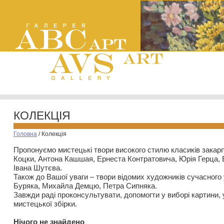
КОЛЕКЦІЯ
Головна
/
Колекція
Пропонуємо мистецькі твори високого стилю класиків закар
Коцки, Антона Кашшая, Ернеста Контратовича, Юрія Герца,
Івана Шутєва.
Також до Вашої уваги – твори відомих художників сучасного
Буряка, Михайла Демцю, Петра Сипняка.
Завжди раді проконсультувати, допомогти у виборі картини, 
мистецької збірки.
Нiчого не знайдено