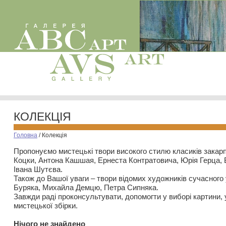
КОЛЕКЦІЯ
Головна
/
Колекція
Пропонуємо мистецькі твори високого стилю класиків закар
Коцки, Антона Кашшая, Ернеста Контратовича, Юрія Герца,
Івана Шутєва.
Також до Вашої уваги – твори відомих художників сучасного
Буряка, Михайла Демцю, Петра Сипняка.
Завжди раді проконсультувати, допомогти у виборі картини, 
мистецької збірки.
Нiчого не знайдено