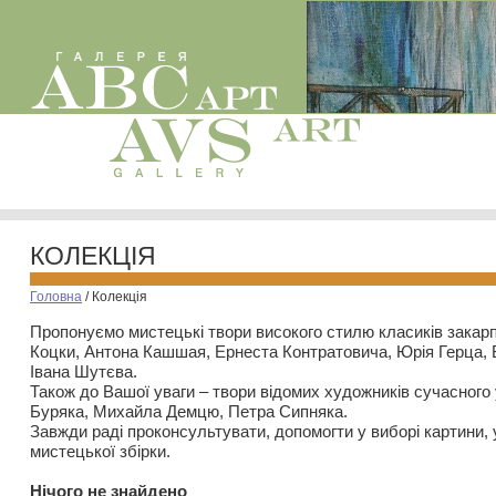
КОЛЕКЦІЯ
Головна
/
Колекція
Пропонуємо мистецькі твори високого стилю класиків закар
Коцки, Антона Кашшая, Ернеста Контратовича, Юрія Герца,
Івана Шутєва.
Також до Вашої уваги – твори відомих художників сучасного
Буряка, Михайла Демцю, Петра Сипняка.
Завжди раді проконсультувати, допомогти у виборі картини, 
мистецької збірки.
Нiчого не знайдено