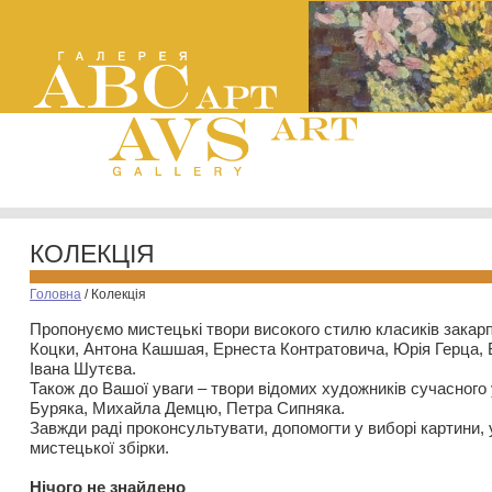
КОЛЕКЦІЯ
Головна
/
Колекція
Пропонуємо мистецькі твори високого стилю класиків закар
Коцки, Антона Кашшая, Ернеста Контратовича, Юрія Герца,
Івана Шутєва.
Також до Вашої уваги – твори відомих художників сучасного
Буряка, Михайла Демцю, Петра Сипняка.
Завжди раді проконсультувати, допомогти у виборі картини, 
мистецької збірки.
Нiчого не знайдено