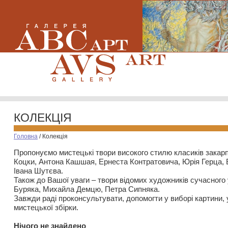
КОЛЕКЦІЯ
Головна
/
Колекція
Пропонуємо мистецькі твори високого стилю класиків закар
Коцки, Антона Кашшая, Ернеста Контратовича, Юрія Герца,
Івана Шутєва.
Також до Вашої уваги – твори відомих художників сучасного
Буряка, Михайла Демцю, Петра Сипняка.
Завжди раді проконсультувати, допомогти у виборі картини, 
мистецької збірки.
Нiчого не знайдено