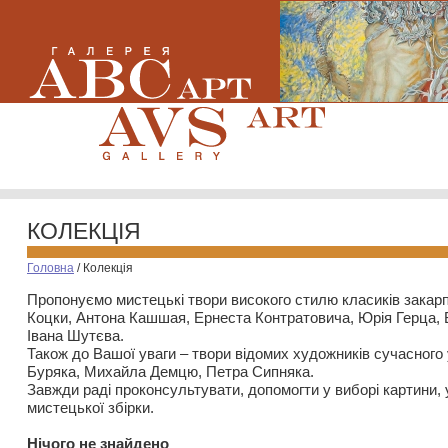
КОЛЕКЦІЯ
Головна
/
Колекція
Пропонуємо мистецькі твори високого стилю класиків закар
Коцки, Антона Кашшая, Ернеста Контратовича, Юрія Герца,
Івана Шутєва.
Також до Вашої уваги – твори відомих художників сучасного
Буряка, Михайла Демцю, Петра Сипняка.
Завжди раді проконсультувати, допомогти у виборі картини, 
мистецької збірки.
Нiчого не знайдено