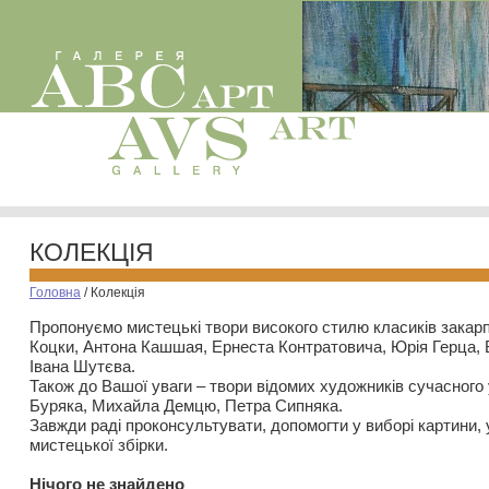
КОЛЕКЦІЯ
Головна
/
Колекція
Пропонуємо мистецькі твори високого стилю класиків закар
Коцки, Антона Кашшая, Ернеста Контратовича, Юрія Герца,
Івана Шутєва.
Також до Вашої уваги – твори відомих художників сучасного
Буряка, Михайла Демцю, Петра Сипняка.
Завжди раді проконсультувати, допомогти у виборі картини, 
мистецької збірки.
Нiчого не знайдено