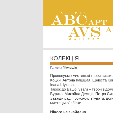
КОЛЕКЦІЯ
Головна
/
Колекція
Пропонуємо мистецькі твори високо
Коцки, Антона Кашшая, Ернеста Кон
Івана Шутєва.
Також до Вашої уваги – твори відом
Буряка, Михайла Демцю, Петра Сип
Завжди раді проконсультувати, допо
мистецької збірки.
Нiчого не знайдено