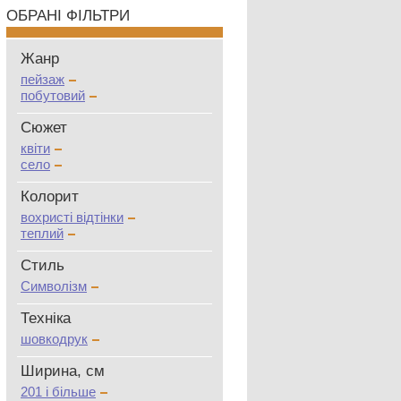
ОБРАНІ ФІЛЬТРИ
Жанр
пейзаж
побутовий
Сюжет
квіти
село
Колорит
вохристі відтінки
теплий
Стиль
Символізм
Техніка
шовкодрук
Ширина, см
201 і більше