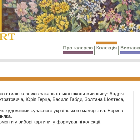
Про галерею
Колекція
Виставк
го стилю класиків закарпатської школи живопису: Андрія
тратовича, Юрія Герца, Василя Габди, Золтана Шолтеса,
их художників сучасного українського малярства: Бориса
няка.
могти у виборі картини, у формуванні колекції,