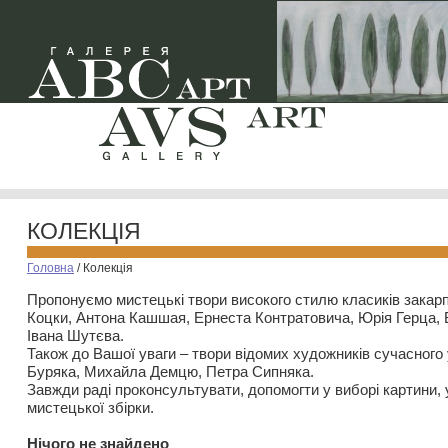
КОЛЕКЦІЯ
Головна
/
Колекція
Пропонуємо мистецькі твори високого стилю класиків закар
Коцки, Антона Кашшая, Ернеста Контратовича, Юрія Герца,
Івана Шутєва.
Також до Вашої уваги – твори відомих художників сучасного
Буряка, Михайла Демцю, Петра Сипняка.
Завжди раді проконсультувати, допомогти у виборі картини, 
мистецької збірки.
Нiчого не знайдено