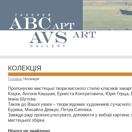
КОЛЕКЦІЯ
Головна
/
Колекція
Пропонуємо мистецькі твори високого стилю класиків закар
Коцки, Антона Кашшая, Ернеста Контратовича, Юрія Герца,
Івана Шутєва.
Також до Вашої уваги – твори відомих художників сучасного
Буряка, Михайла Демцю, Петра Сипняка.
Завжди раді проконсультувати, допомогти у виборі картини, 
мистецької збірки.
Нiчого не знайдено