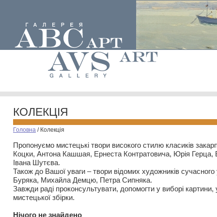
КОЛЕКЦІЯ
Головна
/
Колекція
Пропонуємо мистецькі твори високого стилю класиків закар
Коцки, Антона Кашшая, Ернеста Контратовича, Юрія Герца,
Івана Шутєва.
Також до Вашої уваги – твори відомих художників сучасного
Буряка, Михайла Демцю, Петра Сипняка.
Завжди раді проконсультувати, допомогти у виборі картини, 
мистецької збірки.
Нiчого не знайдено