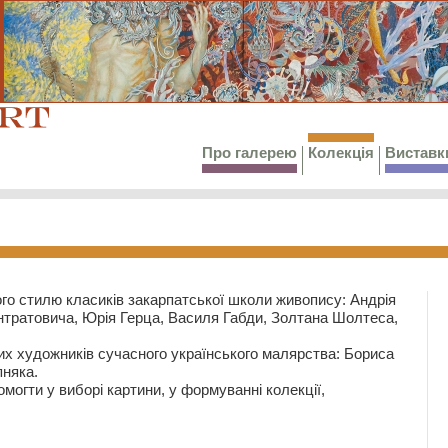
Про галерею
Колекція
Виставк
го стилю класиків закарпатської школи живопису: Андрія
тратовича, Юрія Герца, Василя Габди, Золтана Шолтеса,
их художників сучасного українського малярства: Бориса
няка.
могти у виборі картини, у формуванні колекції,