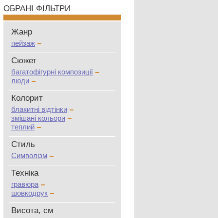
ОБРАНІ ФІЛЬТРИ
Жанр
пейзаж
Сюжет
багатофігурні композиції
люди
Колорит
блакитні відтінки
змішані кольори
теплий
Стиль
Символізм
Техніка
гравюра
шовкодрук
Висота, см