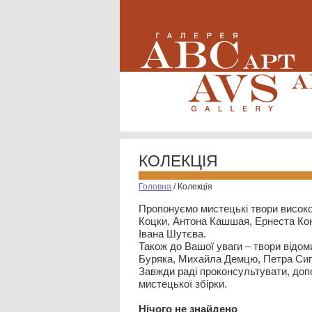
КОЛЕКЦІЯ
Головна
/
Колекція
Пропонуємо мистецькі твори високо
Коцки, Антона Кашшая, Ернеста Кон
Івана Шутєва.
Також до Вашої уваги – твори відом
Буряка, Михайла Демцю, Петра Сип
Завжди раді проконсультувати, допо
мистецької збірки.
Нiчого не знайдено