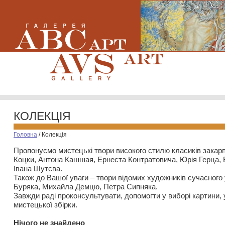
КОЛЕКЦІЯ
Головна
/
Колекція
Пропонуємо мистецькі твори високого стилю класиків закар
Коцки, Антона Кашшая, Ернеста Контратовича, Юрія Герца,
Івана Шутєва.
Також до Вашої уваги – твори відомих художників сучасного
Буряка, Михайла Демцю, Петра Сипняка.
Завжди раді проконсультувати, допомогти у виборі картини, 
мистецької збірки.
Нiчого не знайдено