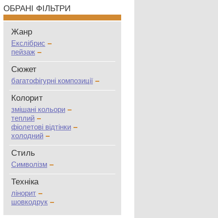
ОБРАНІ ФІЛЬТРИ
Жанр
Екслібрис
пейзаж
Сюжет
багатофігурні композиції
Колорит
змішані кольори
теплий
фіолетові відтінки
холодний
Стиль
Символізм
Техніка
лінорит
шовкодрук