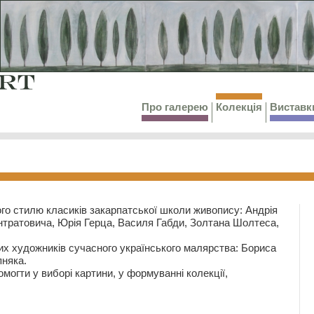
Про галерею
Колекція
Виставк
го стилю класиків закарпатської школи живопису: Андрія
тратовича, Юрія Герца, Василя Габди, Золтана Шолтеса,
их художників сучасного українського малярства: Бориса
няка.
могти у виборі картини, у формуванні колекції,