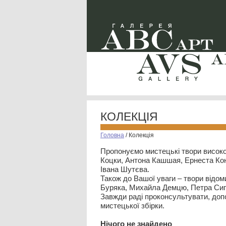
КОЛЕКЦІЯ
Головна
/
Колекція
Пропонуємо мистецькі твори високо
Коцки, Антона Кашшая, Ернеста Кон
Івана Шутєва.
Також до Вашої уваги – твори відом
Буряка, Михайла Демцю, Петра Сип
Завжди раді проконсультувати, допо
мистецької збірки.
Нiчого не знайдено