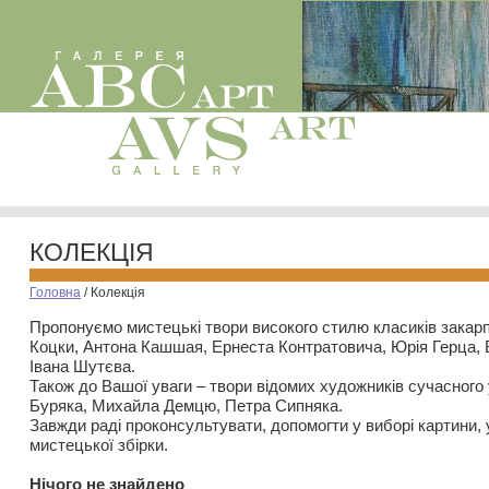
КОЛЕКЦІЯ
Головна
/
Колекція
Пропонуємо мистецькі твори високого стилю класиків закар
Коцки, Антона Кашшая, Ернеста Контратовича, Юрія Герца,
Івана Шутєва.
Також до Вашої уваги – твори відомих художників сучасного
Буряка, Михайла Демцю, Петра Сипняка.
Завжди раді проконсультувати, допомогти у виборі картини, 
мистецької збірки.
Нiчого не знайдено