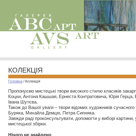
КОЛЕКЦІЯ
Головна
/
Колекція
Пропонуємо мистецькі твори високого стилю класиків закар
Коцки, Антона Кашшая, Ернеста Контратовича, Юрія Герца,
Івана Шутєва.
Також до Вашої уваги – твори відомих художників сучасного
Буряка, Михайла Демцю, Петра Сипняка.
Завжди раді проконсультувати, допомогти у виборі картини, 
мистецької збірки.
Нiчого не знайдено