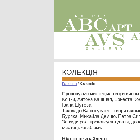
КОЛЕКЦІЯ
Головна
/
Колекція
Пропонуємо мистецькі твори високо
Коцки, Антона Кашшая, Ернеста Кон
Івана Шутєва.
Також до Вашої уваги – твори відом
Буряка, Михайла Демцю, Петра Сип
Завжди раді проконсультувати, допо
мистецької збірки.
Нiчого не знайдено