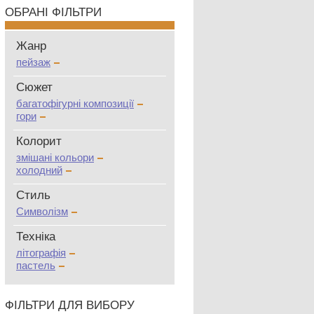
ОБРАНІ ФІЛЬТРИ
Жанр
пейзаж
Сюжет
багатофігурні композиції
гори
Колорит
змішані кольори
холодний
Стиль
Символізм
Техніка
літографія
пастель
ФІЛЬТРИ ДЛЯ ВИБОРУ