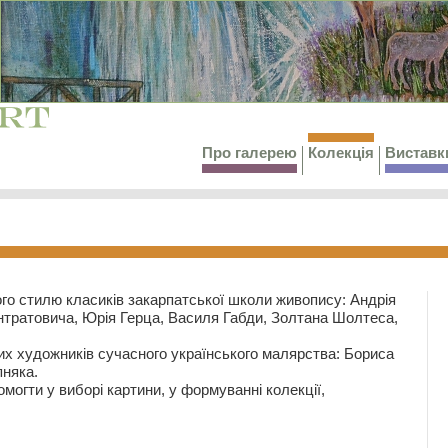
Про галерею
Колекція
Виставк
го стилю класиків закарпатської школи живопису: Андрія
тратовича, Юрія Герца, Василя Габди, Золтана Шолтеса,
их художників сучасного українського малярства: Бориса
няка.
могти у виборі картини, у формуванні колекції,