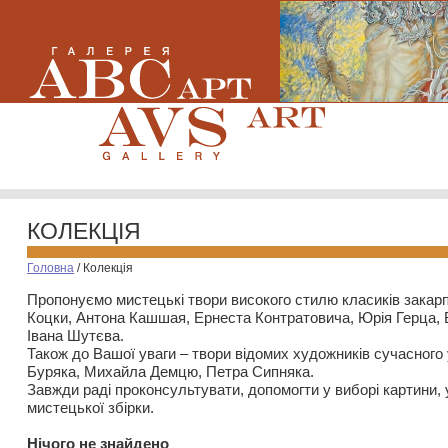
КОЛЕКЦІЯ
Головна
/
Колекція
Пропонуємо мистецькі твори високого стилю класиків закар
Коцки, Антона Кашшая, Ернеста Контратовича, Юрія Герца,
Івана Шутєва.
Також до Вашої уваги – твори відомих художників сучасного
Буряка, Михайла Демцю, Петра Сипняка.
Завжди раді проконсультувати, допомогти у виборі картини, 
мистецької збірки.
Нiчого не знайдено