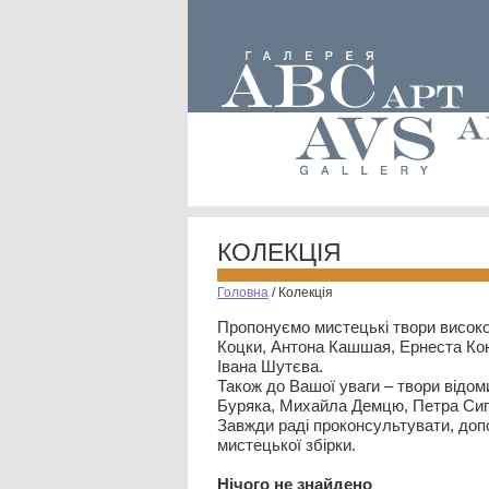
КОЛЕКЦІЯ
Головна
/
Колекція
Пропонуємо мистецькі твори високо
Коцки, Антона Кашшая, Ернеста Кон
Івана Шутєва.
Також до Вашої уваги – твори відом
Буряка, Михайла Демцю, Петра Сип
Завжди раді проконсультувати, допо
мистецької збірки.
Нiчого не знайдено