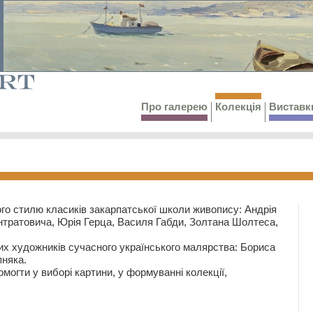
Про галерею
Колекція
Виставк
го стилю класиків закарпатської школи живопису: Андрія
тратовича, Юрія Герца, Василя Габди, Золтана Шолтеса,
их художників сучасного українського малярства: Бориса
няка.
могти у виборі картини, у формуванні колекції,