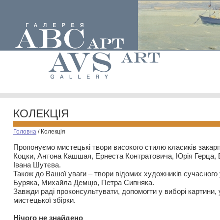
КОЛЕКЦІЯ
Головна
/
Колекція
Пропонуємо мистецькі твори високого стилю класиків закар
Коцки, Антона Кашшая, Ернеста Контратовича, Юрія Герца,
Івана Шутєва.
Також до Вашої уваги – твори відомих художників сучасного
Буряка, Михайла Демцю, Петра Сипняка.
Завжди раді проконсультувати, допомогти у виборі картини, 
мистецької збірки.
Нiчого не знайдено