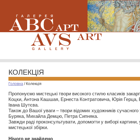
КОЛЕКЦІЯ
Головна
/
Колекція
Пропонуємо мистецькі твори високого стилю класиків закар
Коцки, Антона Кашшая, Ернеста Контратовича, Юрія Герца,
Івана Шутєва.
Також до Вашої уваги – твори відомих художників сучасного
Буряка, Михайла Демцю, Петра Сипняка.
Завжди раді проконсультувати, допомогти у виборі картини, 
мистецької збірки.
Нiчого не знайдено