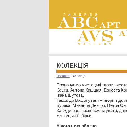
КОЛЕКЦІЯ
Головна
/
Колекція
Пропонуємо мистецькі твори високо
Коцки, Антона Кашшая, Ернеста Кон
Івана Шутєва.
Також до Вашої уваги – твори відом
Буряка, Михайла Демцю, Петра Сип
Завжди раді проконсультувати, допо
мистецької збірки.
Нiчого не знайдено