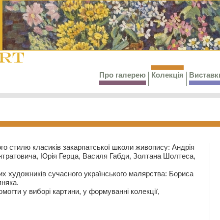
Про галерею
Колекція
Виставк
го стилю класиків закарпатської школи живопису: Андрія
тратовича, Юрія Герца, Василя Габди, Золтана Шолтеса,
их художників сучасного українського малярства: Бориса
няка.
могти у виборі картини, у формуванні колекції,