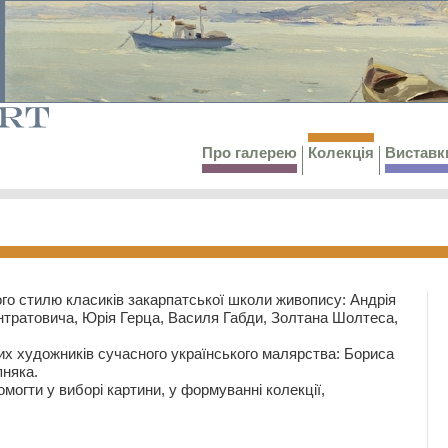
Про галерею
Колекція
Виставк
го стилю класиків закарпатської школи живопису: Андрія
тратовича, Юрія Герца, Василя Габди, Золтана Шолтеса,
их художників сучасного українського малярства: Бориса
няка.
могти у виборі картини, у формуванні колекції,