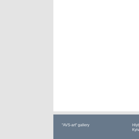
"AVS-art" gallery
Hlyb
Kyi