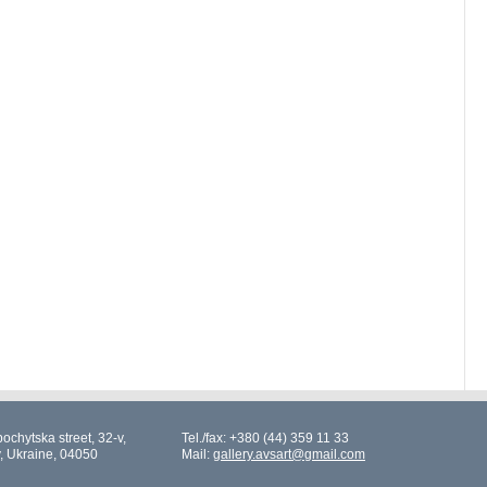
ochytska street, 32-v,
Tel./fax: +380 (44) 359 11 33
v, Ukraine, 04050
Mail:
gallery.avsart@gmail.com