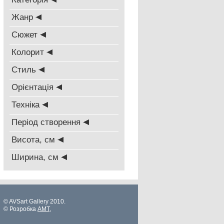
Жанр
Сюжет
Колорит
Стиль
Oрієнтація
Техніка
Період створення
Висота, см
Ширина, см
© AVSart Gallery 2010.
© Розробка
AMT
,