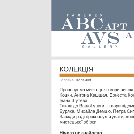
КОЛЕКЦІЯ
Головна
/
Колекція
Пропонуємо мистецькі твори високо
Коцки, Антона Кашшая, Ернеста Кон
Івана Шутєва.
Також до Вашої уваги – твори відом
Буряка, Михайла Демцю, Петра Сип
Завжди раді проконсультувати, допо
мистецької збірки.
Нiчого не знайдено