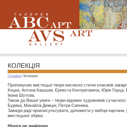
КОЛЕКЦІЯ
Головна
/
Колекція
Пропонуємо мистецькі твори високого стилю класиків закар
Коцки, Антона Кашшая, Ернеста Контратовича, Юрія Герца,
Івана Шутєва.
Також до Вашої уваги – твори відомих художників сучасного
Буряка, Михайла Демцю, Петра Сипняка.
Завжди раді проконсультувати, допомогти у виборі картини, 
мистецької збірки.
Нiчого не знайдено