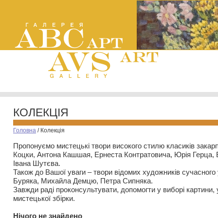
КОЛЕКЦІЯ
Головна
/
Колекція
Пропонуємо мистецькі твори високого стилю класиків закар
Коцки, Антона Кашшая, Ернеста Контратовича, Юрія Герца,
Івана Шутєва.
Також до Вашої уваги – твори відомих художників сучасного
Буряка, Михайла Демцю, Петра Сипняка.
Завжди раді проконсультувати, допомогти у виборі картини, 
мистецької збірки.
Нiчого не знайдено