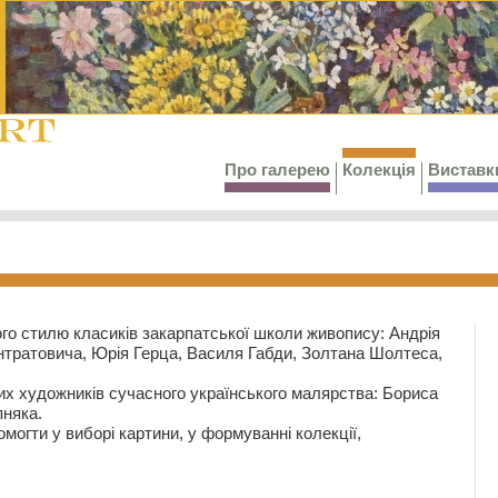
Про галерею
Колекція
Виставк
го стилю класиків закарпатської школи живопису: Андрія
тратовича, Юрія Герца, Василя Габди, Золтана Шолтеса,
их художників сучасного українського малярства: Бориса
няка.
могти у виборі картини, у формуванні колекції,