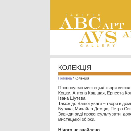
КОЛЕКЦІЯ
Головна
/
Колекція
Пропонуємо мистецькі твори високо
Коцки, Антона Кашшая, Ернеста Кон
Івана Шутєва.
Також до Вашої уваги – твори відом
Буряка, Михайла Демцю, Петра Сип
Завжди раді проконсультувати, допо
мистецької збірки.
Нiчого не знайдено