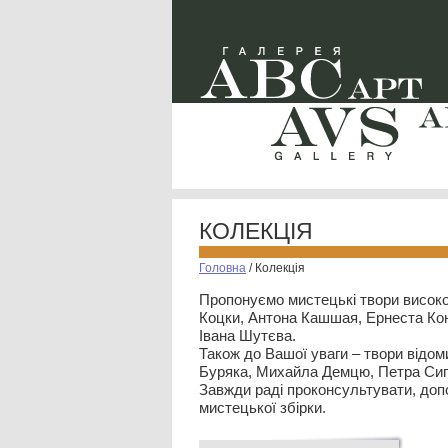
КОЛЕКЦІЯ
Головна
/
Колекція
Пропонуємо мистецькі твори високо
Коцки, Антона Кашшая, Ернеста Кон
Івана Шутєва.
Також до Вашої уваги – твори відом
Буряка, Михайла Демцю, Петра Сип
Завжди раді проконсультувати, допо
мистецької збірки.