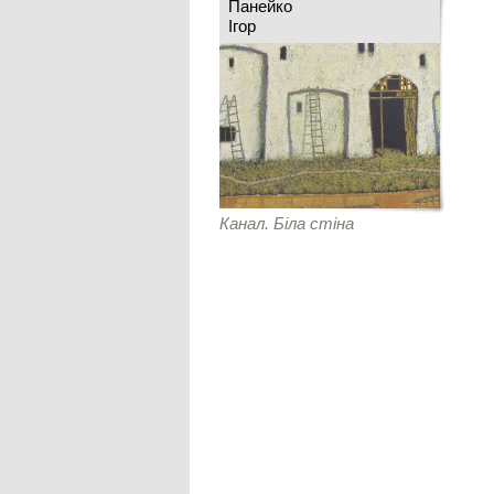
Панейко
Ігор
Канал. Біла стіна