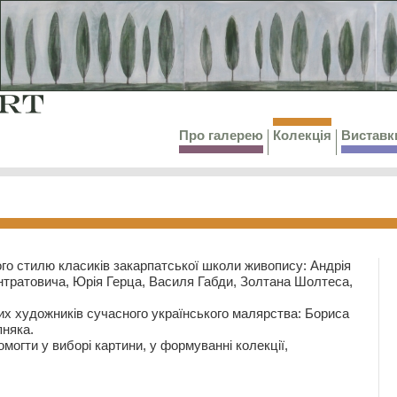
Про галерею
Колекція
Виставк
го стилю класиків закарпатської школи живопису: Андрія
тратовича, Юрія Герца, Василя Габди, Золтана Шолтеса,
их художників сучасного українського малярства: Бориса
няка.
могти у виборі картини, у формуванні колекції,