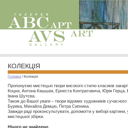
КОЛЕКЦІЯ
Головна
/
Колекція
Пропонуємо мистецькі твори високого стилю класиків закар
Коцки, Антона Кашшая, Ернеста Контратовича, Юрія Герца,
Івана Шутєва.
Також до Вашої уваги – твори відомих художників сучасного
Буряка, Михайла Демцю, Петра Сипняка.
Завжди раді проконсультувати, допомогти у виборі картини, 
мистецької збірки.
Нiчого не знайдено