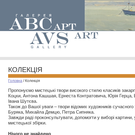
КОЛЕКЦІЯ
Головна
/
Колекція
Пропонуємо мистецькі твори високого стилю класиків закар
Коцки, Антона Кашшая, Ернеста Контратовича, Юрія Герца,
Івана Шутєва.
Також до Вашої уваги – твори відомих художників сучасного
Буряка, Михайла Демцю, Петра Сипняка.
Завжди раді проконсультувати, допомогти у виборі картини, 
мистецької збірки.
Нiчого не знайдено