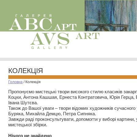
КОЛЕКЦІЯ
Головна
/
Колекція
Пропонуємо мистецькі твори високого стилю класиків закар
Коцки, Антона Кашшая, Ернеста Контратовича, Юрія Герца,
Івана Шутєва.
Також до Вашої уваги – твори відомих художників сучасного
Буряка, Михайла Демцю, Петра Сипняка.
Завжди раді проконсультувати, допомогти у виборі картини, 
мистецької збірки.
Нiчого не знайдено