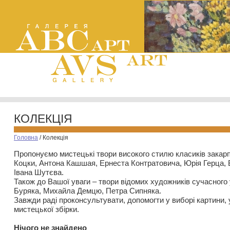
КОЛЕКЦІЯ
Головна
/
Колекція
Пропонуємо мистецькі твори високого стилю класиків закар
Коцки, Антона Кашшая, Ернеста Контратовича, Юрія Герца,
Івана Шутєва.
Також до Вашої уваги – твори відомих художників сучасного
Буряка, Михайла Демцю, Петра Сипняка.
Завжди раді проконсультувати, допомогти у виборі картини, 
мистецької збірки.
Нiчого не знайдено