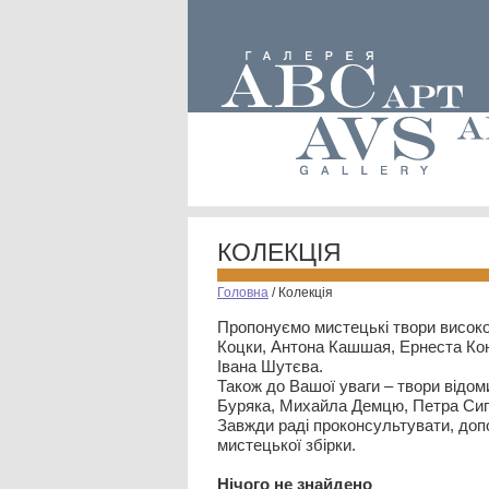
КОЛЕКЦІЯ
Головна
/
Колекція
Пропонуємо мистецькі твори високо
Коцки, Антона Кашшая, Ернеста Кон
Івана Шутєва.
Також до Вашої уваги – твори відом
Буряка, Михайла Демцю, Петра Сип
Завжди раді проконсультувати, допо
мистецької збірки.
Нiчого не знайдено