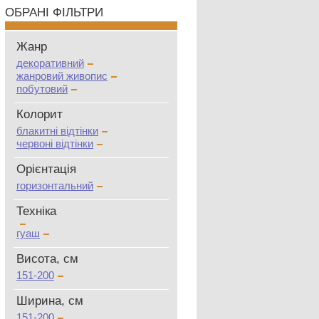
ОБРАНІ ФІЛЬТРИ
Жанр
декоративний
жанровий живопис
побутовий
Колорит
блакитні відтінки
червоні відтінки
Oрієнтація
горизонтальний
Техніка
гуаш
Висота, см
151-200
Ширина, см
151-200