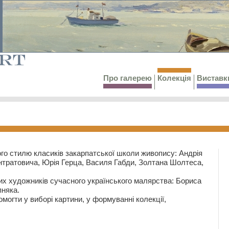
Про галерею
Колекція
Виставк
го стилю класиків закарпатської школи живопису: Андрія
тратовича, Юрія Герца, Василя Габди, Золтана Шолтеса,
их художників сучасного українського малярства: Бориса
няка.
могти у виборі картини, у формуванні колекції,