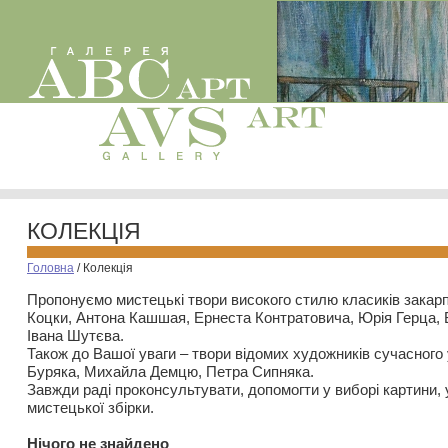
КОЛЕКЦІЯ
Головна
/
Колекція
Пропонуємо мистецькі твори високого стилю класиків закар
Коцки, Антона Кашшая, Ернеста Контратовича, Юрія Герца,
Івана Шутєва.
Також до Вашої уваги – твори відомих художників сучасного
Буряка, Михайла Демцю, Петра Сипняка.
Завжди раді проконсультувати, допомогти у виборі картини, 
мистецької збірки.
Нiчого не знайдено