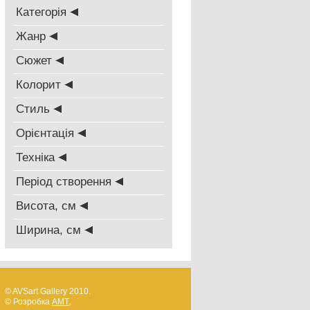
Категорія
Жанр
Сюжет
Колорит
Стиль
Oрієнтація
Техніка
Період створення
Висота, см
Ширина, см
© AVSart Gallery 2010.
© Розробка
AMT
,