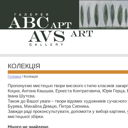
КОЛЕКЦІЯ
Головна
/
Колекція
Пропонуємо мистецькі твори високого стилю класиків закар
Коцки, Антона Кашшая, Ернеста Контратовича, Юрія Герца,
Івана Шутєва.
Також до Вашої уваги – твори відомих художників сучасного
Буряка, Михайла Демцю, Петра Сипняка.
Завжди раді проконсультувати, допомогти у виборі картини, 
мистецької збірки.
Нiчого не знайдено