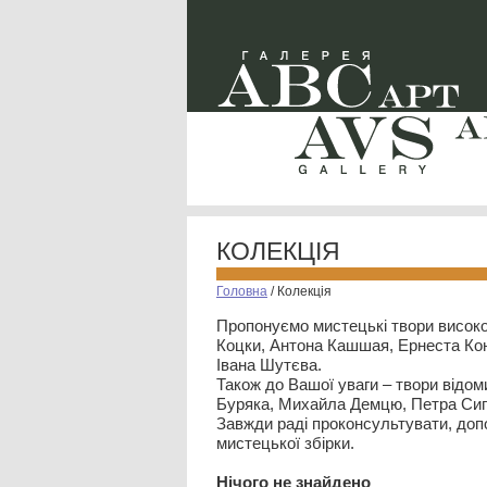
КОЛЕКЦІЯ
Головна
/
Колекція
Пропонуємо мистецькі твори високо
Коцки, Антона Кашшая, Ернеста Кон
Івана Шутєва.
Також до Вашої уваги – твори відом
Буряка, Михайла Демцю, Петра Сип
Завжди раді проконсультувати, допо
мистецької збірки.
Нiчого не знайдено