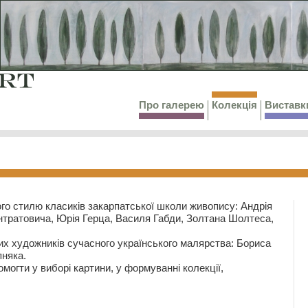
Про галерею
Колекція
Виставк
го стилю класиків закарпатської школи живопису: Андрія
тратовича, Юрія Герца, Василя Габди, Золтана Шолтеса,
их художників сучасного українського малярства: Бориса
няка.
могти у виборі картини, у формуванні колекції,