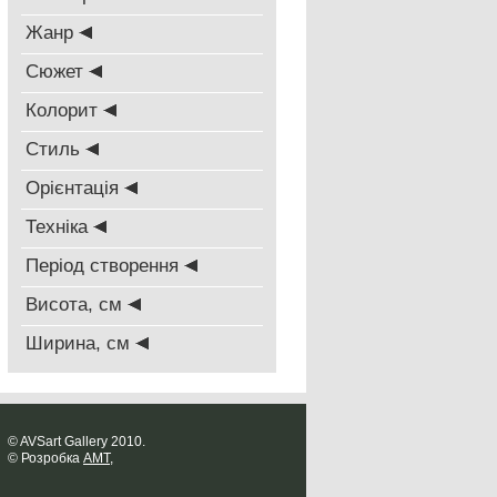
Жанр
Сюжет
Колорит
Стиль
Oрієнтація
Техніка
Період створення
Висота, см
Ширина, см
© AVSart Gallery 2010.
© Розробка
AMT
,