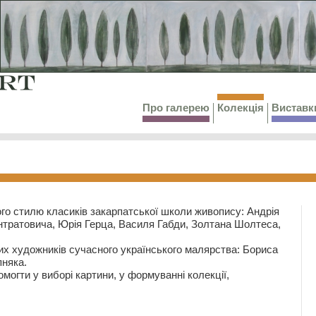
Про галерею
Колекція
Виставк
го стилю класиків закарпатської школи живопису: Андрія
тратовича, Юрія Герца, Василя Габди, Золтана Шолтеса,
их художників сучасного українського малярства: Бориса
няка.
могти у виборі картини, у формуванні колекції,