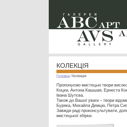
КОЛЕКЦІЯ
Головна
/
Колекція
Пропонуємо мистецькі твори високо
Коцки, Антона Кашшая, Ернеста Кон
Івана Шутєва.
Також до Вашої уваги – твори відом
Буряка, Михайла Демцю, Петра Сип
Завжди раді проконсультувати, допо
мистецької збірки.