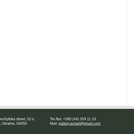
ochytska street, 32-v,
Tel./fax: +380 (44) 359 11 33
v, Ukraine, 04050
Mail:
gallery.avsart@gmail.com